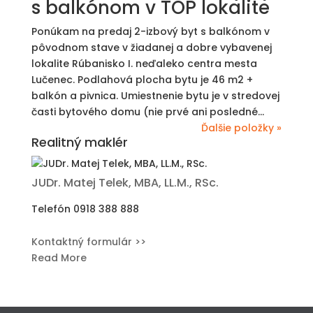
s balkónom v TOP lokalite
Ponúkam na predaj 2-izbový byt s balkónom v
pôvodnom stave v žiadanej a dobre vybavenej
lokalite Rúbanisko I. neďaleko centra mesta
Lučenec. Podlahová plocha bytu je 46 m2 +
balkón a pivnica. Umiestnenie bytu je v stredovej
časti bytového domu (nie prvé ani posledné...
Ďalšie položky »
Realitný maklér
JUDr. Matej Telek, MBA, LL.M., RSc.
Telefón
0918 388 888
Kontaktný formulár >>
Read More