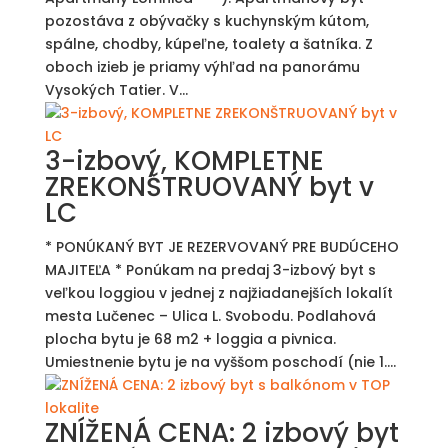
pozostáva z obývačky s kuchynským kútom,
spálne, chodby, kúpeľne, toalety a šatníka. Z
oboch izieb je priamy výhľad na panorámu
Vysokých Tatier. V...
3-izbový, KOMPLETNE
ZREKONŠTRUOVANÝ byt v
LC
* PONÚKANÝ BYT JE REZERVOVANÝ PRE BUDÚCEHO
MAJITEĽA * Ponúkam na predaj 3-izbový byt s
veľkou loggiou v jednej z najžiadanejších lokalít
mesta Lučenec – Ulica L. Svobodu. Podlahová
plocha bytu je 68 m2 + loggia a pivnica.
Umiestnenie bytu je na vyššom poschodí (nie 1....
ZNÍŽENÁ CENA: 2 izbový byt