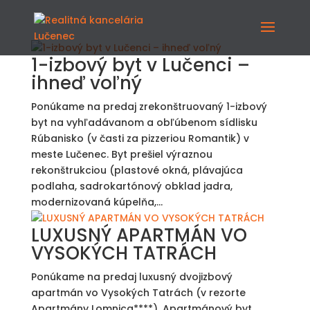
1-izbový byt v Lučenci –
ihneď voľný
Ponúkame na predaj zrekonštruovaný 1-izbový
byt na vyhľadávanom a obľúbenom sídlisku
Rúbanisko (v časti za pizzeriou Romantik) v
meste Lučenec. Byt prešiel výraznou
rekonštrukciou (plastové okná, plávajúca
podlaha, sadrokartónový obklad jadra,
modernizovaná kúpelňa,...
LUXUSNÝ APARTMÁN VO
VYSOKÝCH TATRÁCH
Ponúkame na predaj luxusný dvojizbový
apartmán vo Vysokých Tatrách (v rezorte
Apartmány Lomnica****). Apartmánový byt