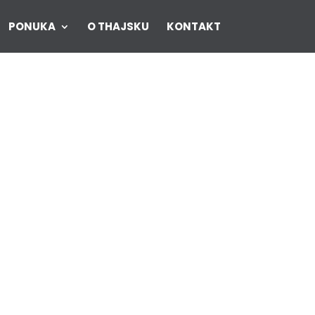
PONUKA
O THAJSKU
KONTAKT
že si