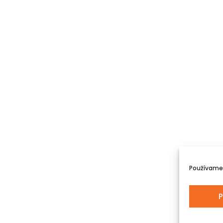
Používame 
P