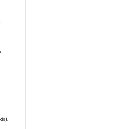
.
e
ds).