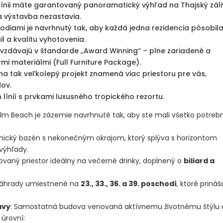
línii máte garantovaný panoramatický výhľad na Thajský záli
a výstavba nezastavia.
odiami je navrhnutý tak, aby každá jedna rezidencia pôsobil
 a kvalitu vyhotovenia.
zdávajú v štandarde „Award Winning“ – plne zariadené a
i materiálmi (Full Furniture Package).
na tak veľkolepý projekt znamená viac priestoru pre vás,
dov.
ínií s prvkami luxusného tropického rezortu.
Palm Beach je zázemie navrhnuté tak, aby ste mali všetko potreb
nický bazén s nekonečným okrajom, ktorý splýva s horizontom
výhľady.
zovaný priestor ideálny na večerné drinky, doplnený o
biliard a
 záhrady umiestnené na
23., 33., 36. a 39. poschodí
, ktoré prináš
avy
: Samostatná budova venovaná aktívnemu životnému štýlu 
 úrovní: