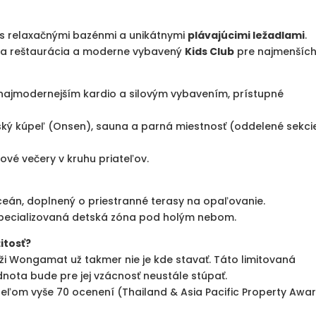
i s relaxačnými bazénmi a unikátnymi
plávajúcimi ležadlami
.
na reštaurácia a moderne vybavený
Kids Club
pre najmenších
 najmodernejším kardio a silovým vybavením, prístupné
ký kúpeľ (Onsen), sauna a parná miestnosť (oddelené sekci
ové večery v kruhu priateľov.
eán, doplnený o priestranné terasy na opaľovanie.
pecializovaná detská zóna pod holým nebom.
itosť?
láži Wongamat už takmer nie je kde stavať. Táto limitovaná
odnota bude pre jej vzácnosť neustále stúpať.
iteľom vyše 70 ocenení (Thailand & Asia Pacific Property Awar