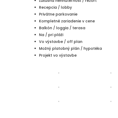
Luxusná nehnuteľnosť / rezort
Recepcia / lobby
Privátne parkovanie
Kompletné zariadenie v cene
Balkón / loggia / terasa
Na / pri pláži
Vo výstavbe / off plan
Možný platobný plán / hypotéka
Projekt vo výstavbe