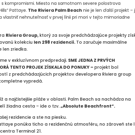
áva s kompromismi. Miesto na samotnom severe polostrova
ills“ Pattaye.
The Riviera Palm Beach
nie je len ďalší projekt – 
astniť nehnuteľnosť v prvej línii pri mori v tejto mimoriadne
era
Riviera Group,
ktorý za svoje predchádzajúce projekty zís
itovanú kolekciu
len 298 rezidencií.
To zaručuje maximálne
e len zriedka.
ame v exkluzívnom predpredaji.
SME JEDNA Z PRVÝCH
ORÁ TENTO PROJEK ZÍSKALA DO PONUKY –
projekt bol
stí z predchádazjúcich projektov developera Riviera group
 kompletne vypredá.
a najčistejšie pláže v oblasti. Palm Beach sa nachádza na
í žiadna cesta – ide o tzv.
„Absolute Beachfront“.
šej rezidencie a ste na piesku.
ttaye ponúka ticho a rezidenčnú atmosféru, no zároveň ste 
centra Terminal 21.