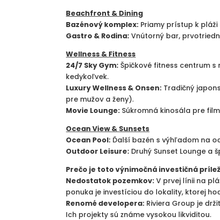
Beachfront & Dining
Bazénový komplex:
Priamy prístup k pláž
Gastro & Rodina:
Vnútorný bar, prvotried
Wellness & Fitness
24/7 Sky Gym:
Špičkové fitness centrum s
kedykoľvek.
Luxury Wellness & Onsen:
Tradičný japons
pre mužov a ženy).
Movie Lounge:
Súkromná kinosála pre film
Ocean View & Sunsets
Ocean Pool:
Ďalší bazén s výhľadom na oc
Outdoor Leisure:
Druhý Sunset Lounge a š
Prečo je toto výnimočná investičná prílež
Nedostatok pozemkov:
V prvej línii na p
ponuka je investíciou do lokality, ktorej h
Renomé developera:
Riviera Group je drž
Ich projekty sú známe vysokou likviditou.