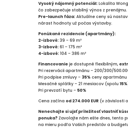
Vysoký nájomný potenciál:
Lokalita Wonga
čo zabezpečuje stabilný výnos z prenájmu.
Pre-launch fáza:
Aktuálne ceny sú nastav
nárast hodnoty už počas výstavby.
Ponúkané rezidencie (apartmány):
2
-izbové:
39 – 69 m²
3
-izbové:
61 – 175 m²
4
-izbové:
104 – 386 m²
Financovanie
je dostupné flexibilným,
ext
Pri rezervácii apartmánu – 200/300/500.00
Pri podpise zmluvy –
35%
ceny apartmánu
Mesačné splátky – 21 mesiacov (spolu
15%
Pri prevzatí bytu –
50%
Cena začína
od 274
.
000 EUR
(v závislosti
Nenechajte si ujsť príležitosť vlastniť k
ponuka?
Zavolajte nám ešte dnes, tento 
na mieru podľa Vašich predstáv a budget