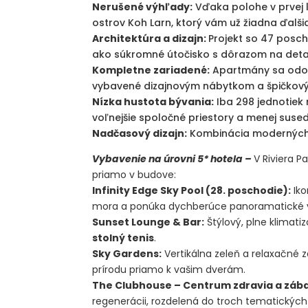
Nerušené výhľady:
Vďaka polohe v prvej 
ostrov Koh Larn, ktorý vám už žiadna ďalši
Architektúra a dizajn:
Projekt so 47 posch
ako súkromné útočisko s dôrazom na detail
Kompletne zariadené:
Apartmány sa odov
vybavené dizajnovým nábytkom a špičkovým
Nízka hustota bývania:
Iba 298 jednotiek 
voľnejšie spoločné priestory a menej suse
Nadčasový dizajn:
Kombinácia moderných l
Vybavenie na úrovni 5* hotela –
V Riviera 
priamo v budove:
Infinity Edge Sky Pool (28. poschodie):
Iko
mora a ponúka dychberúce panoramatické 
Sunset Lounge & Bar:
Štýlový, plne klimati
stolný tenis
.
Sky Gardens:
Vertikálna zeleň a relaxačné
prírodu priamo k vašim dverám.
The Clubhouse – Centrum zdravia a záb
regenerácii, rozdelená do troch tematických