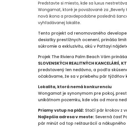
Predstavte si miesto, kde sa luxus nestret
Wongamat, ktoré je považované za „Beverly H
nová ikona a pravdepodobne posledná šanca vl
vyhľadávanej lokalite.
Tento projekt od renomovaného develop
desiatky prestížnych ocenení, prináša lim
súkromie a exkluzivitu, akú v Pattayi nájdet
Projek The Riviera Palm Beach Vám prináš
SLOVENSKÝCH REALITNÝCH KANCELÁRIÍ,
KT
predstavený len nedávno, a podľa skúseno
očakávame, že sa v priebehu pár týždňov
Lokalita, ktorá nemá konkurenciu
Wongamat je synonymom pre pokoj, prestíž 
unikátnom pozemku, kde vás od mora nedel
Priamy vstup na pláž:
Stačí pár krokov z va
Najlepšia adresa v meste:
Severná časť Pa
pár minút od top reštaurácií a nákupného 