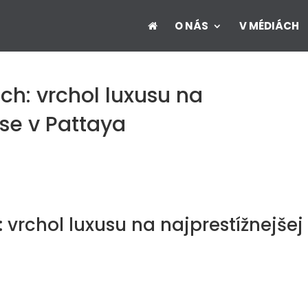
O NÁS
V MÉDIÁCH
ch: vrchol luxusu na
ese v Pattaya
 vrchol luxusu na najprestížnejšej