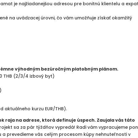
mat je najžiadanejšou adresou pre bonitnú klientelu a expa
ené na uvádzacej úrovni, čo vám umožňuje získať okamžitý
rémne výhodným bezúročným platobným plánom.
0 THB (2/3/4 izbový byt)
)
 od aktuálneho kurzu EUR/THB).
úsok raja na adrese, ktorá definuje úspech.
Zaujala vás táto
projekt sa za pár týždňov vypredá! Radi vám vypracujeme po
u a prevedieme vás celým procesom kúpy nehnuteľnosti v