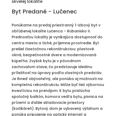
skvelej lokalite
Byt
Predané
- Lučenec
Ponúkame na predaj priestranný 1-izbový byt v
obľúbenej lokalite Lučenca – Rúbanisko II.
Prednosťou lokality je vynikajúca dostupnosť do
centra mesta a tiché, príjemne prostredie. Byt
prešiel čiastočnou rekonštrukciou: plastové
okná, bezpečnostné dvere a modernizovaná
kúpeľňa. Zvyšok bytu je v pôvodnom
zachovalom stave, čo predstavuje ideálnu
príležitosť na úpravy podľa vlastných predstáv.
Je ihneď obývateľný, ale ponúka aj možnosti na
kompletnú rekonštrukciu. Môže byť tiež výbornou
investíciou na prenájom. K bytu prislúcha
spoločný balkón, komora vedľa bytu, pivnica na
prízemí a ďalšie skladovacie priestory
(kočikáreň). Bytový dom je vybavený výťahom a
ponúka pripojenie na optický internet a