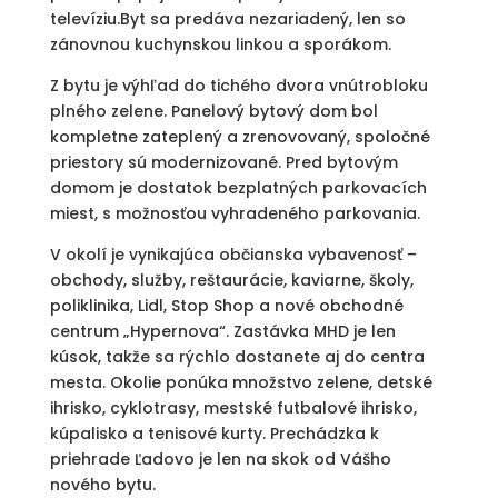
televíziu.Byt sa predáva nezariadený, len so
zánovnou kuchynskou linkou a sporákom.
Z bytu je výhľad do tichého dvora vnútrobloku
plného zelene. Panelový bytový dom bol
kompletne zateplený a zrenovovaný, spoločné
priestory sú modernizované. Pred bytovým
domom je dostatok bezplatných parkovacích
miest, s možnosťou vyhradeného parkovania.
V okolí je vynikajúca občianska vybavenosť –
obchody, služby, reštaurácie, kaviarne, školy,
poliklinika, Lidl, Stop Shop a nové obchodné
centrum „Hypernova“. Zastávka MHD je len
kúsok, takže sa rýchlo dostanete aj do centra
mesta. Okolie ponúka množstvo zelene, detské
ihrisko, cyklotrasy, mestské futbalové ihrisko,
kúpalisko a tenisové kurty. Prechádzka k
priehrade Ľadovo je len na skok od Vášho
nového bytu.