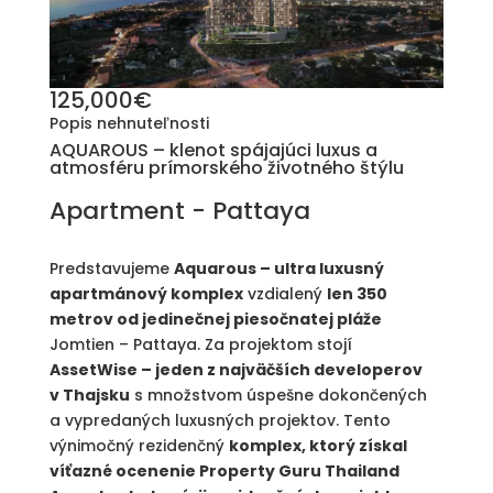
125,000€
Popis nehnuteľnosti
AQUAROUS – klenot spájajúci luxus a
atmosféru prímorského životného štýlu
Apartment
- Pattaya
Predstavujeme
Aquarous – ultra luxusný
apartmánový komplex
vzdialený
len 350
metrov od jedinečnej piesočnatej pláže
Jomtien – Pattaya. Za projektom stojí
AssetWise – jeden z najväčších developerov
v Thajsku
s množstvom úspešne dokončených
a vypredaných luxusných projektov. Tento
výnimočný rezidenčný
komplex, ktorý získal
víťazné ocenenie Property Guru Thailand