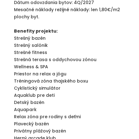
Dátum odovzdania bytov: 4Q/2027
Mesačné náklady režijné náklady: len 1,80€/m2
plochy byt.
Benefity projektu:
Strešný bazén
Strešný salónik
Strešné fitness
Strešná terasa s oddychovou zónou
Wellness & SPA
Priestor na relax a jógu
Tréningová zóna thajského boxu
Cyklistický simulátor
Aquaklub pre deti
Detský bazén
Aquapark
Relax zóna pre rodiny s deťmi
Plavecký bazén
Privátny plážový bazén
Herný arcade klub