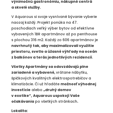
výnimočnú gastronómiu, nákupné centrá
a skvelé služby.
V Aquarous si svoje vysnívané bývanie vyberie
naozaj každý. Projekt ponúka na 47.
poschodiach veľký výber bytov od efektívne
vybavených 1BR apartmánov až po penthouse
s plochou 316 m2. Každý zo 606 apartmánov je
navrhnutý tak, aby maximalizovali využitie
priestoru, svetlo a úžasné výhľady na oceán
z balkónov a terás jednotlivých rezidencií
.
Všetky Apartmány sa odovzdávajú plne
zariadené a vybavené,
vrátane nábytku,
špičkových kvalitných elektrospotrebičov a
klimatizácie. Či už hľadáte
možnosť výhodnej
investície
alebo
„druhý domov
v exotike“,
Aquarous uspokojí Vaše
očakávania
po všetkých stránkach
.
Lokalita: