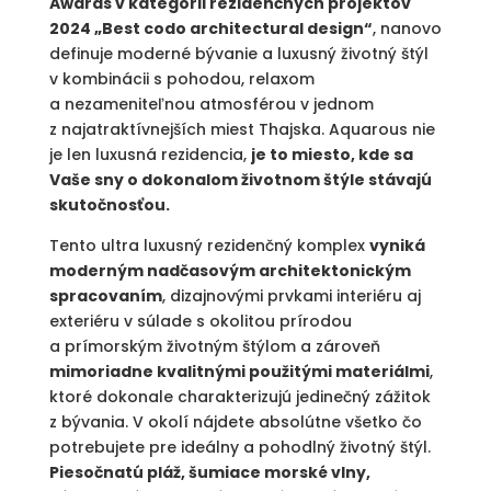
Awards v kategórii rezidenčných projektov
2024 „Best codo architectural design“
, nanovo
definuje moderné bývanie a luxusný životný štýl
v kombinácii s pohodou, relaxom
a nezameniteľnou atmosférou v jednom
z najatraktívnejších miest Thajska. Aquarous nie
je len luxusná rezidencia,
je to miesto, kde sa
Vaše sny o dokonalom životnom štýle stávajú
skutočnosťou.
Tento ultra luxusný rezidenčný komplex
vyniká
moderným nadčasovým architektonickým
spracovaním
, dizajnovými prvkami interiéru aj
exteriéru v súlade s okolitou prírodou
a prímorským životným štýlom a zároveň
mimoriadne kvalitnými použitými materiálmi
,
ktoré dokonale charakterizujú jedinečný zážitok
z bývania. V okolí nájdete absolútne všetko čo
potrebujete pre ideálny a pohodlný životný štýl.
Piesočnatú pláž, šumiace morské vlny,