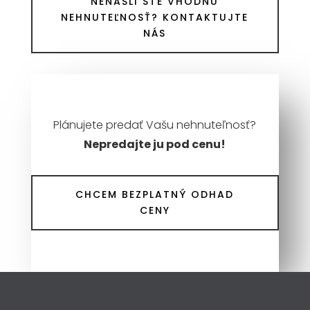
NENAŠLI STE VHODNÚ
NEHNUTEĽNOSŤ? KONTAKTUJTE
NÁS
Plánujete predať Vašu nehnuteľnosť?
Nepredajte ju pod cenu!
CHCEM BEZPLATNÝ ODHAD
CENY