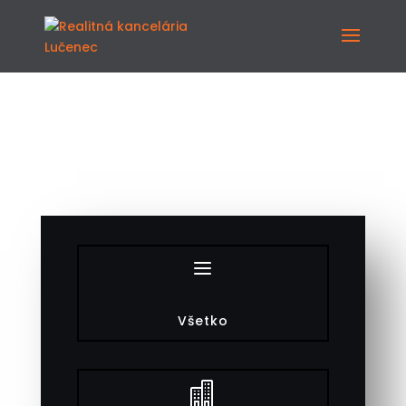
Ostatné
a
Všetko
