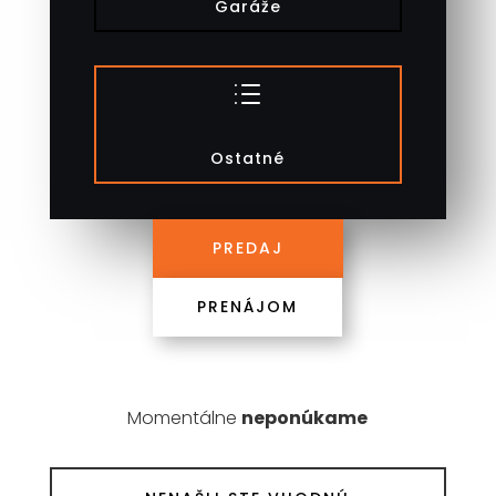
Garáže
d
Ostatné
PREDAJ
PRENÁJOM
Momentálne
neponúkame