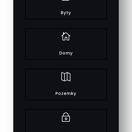
Byty

Domy

Pozemky
~