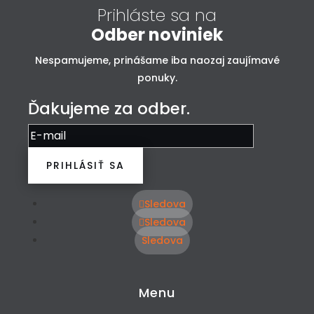
Prihláste sa na
Odber noviniek
Nespamujeme, prinášame iba naozaj zaujímavé
ponuky.
Ďakujeme za odber.
PRIHLÁSIŤ SA
Sledova
Sledova
Sledova
Menu