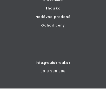
Thajsko
Nedávno predané
Odhad ceny
info@quickreal.sk
0918 388 888
© QUICKREAL, všetky práva vyhradené /
Domov
/
Obchodné podmienky
/
Osobné údaje
/