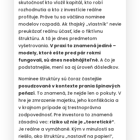
skutočnosť kto vložil kapitál, kto robí
rozhodnutia a kto z investície reálne
profituje. Práve tu sa väčšina nominee
modelov rozpadá. Ak thajský „vlastník“ nevie
preukázať reálnu účasť, ide o fiktívnu
štruktúru. A tá je dnes predmetom
vyšetrovania.
V praxi to znamená jediné –
modely, ktoré ešte pred pár rokmi
fungovali, sú dnes neobhájiteľné.
A čo je
podstatnejšie, mení sa aj úroveň dôsledkov.
Nominee štruktúry sú čoraz častejšie
posudzované v kontexte prania špinavých
peňazí
. To znamená, že nejde len o pokuty. V
hre je zmrazenie majetku, jeho konfiškácia a
v krajnom prípade aj trestnoprávna
zodpovednosť. Pre investora to znamená
zásadnú vec:
riziko už nie je „teoretické“
.
Je reálne a vymáhané. Kým v minulosti sa
riešilo, ako štruktúru „nastaviť na papieri“,