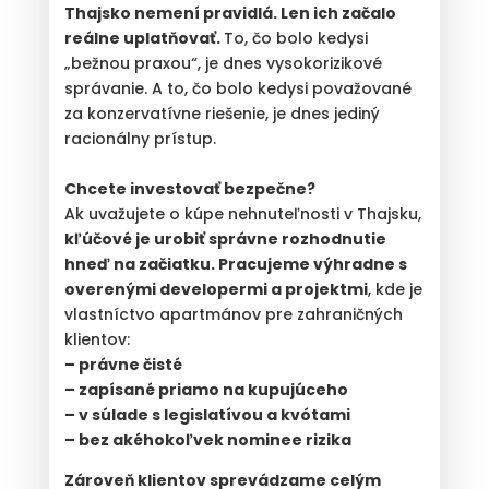
Thajsko nemení pravidlá. Len ich začalo
reálne uplatňovať.
To, čo bolo kedysi
„bežnou praxou“, je dnes vysokorizikové
správanie. A to, čo bolo kedysi považované
za konzervatívne riešenie, je dnes jediný
racionálny prístup.
Chcete investovať bezpečne?
Ak uvažujete o kúpe nehnuteľnosti v Thajsku,
kľúčové je urobiť správne rozhodnutie
hneď na začiatku.
Pracujeme výhradne s
overenými developermi a projektmi
, kde je
vlastníctvo apartmánov pre zahraničných
klientov:
– právne čisté
– zapísané priamo na kupujúceho
– v súlade s legislatívou a kvótami
– bez akéhokoľvek nominee rizika
Zároveň klientov sprevádzame celým