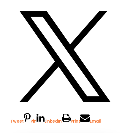
Tweet
Pin
LinkedIn
Print
Email