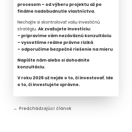
procesom – od výberu projektu až po
finálne nadobudnutie vlastníctva.
Nechajte si skontrolovať vašu investičnú
stratégiu.
Ak zvažujete investíciu:
–
pripravíme vám nezáväznú konzultáciu
– vysvetlíme reálne právne riziká
– odporučíme bezpečné riešenie na mieru
Napíšte nám alebo si dohodnite
konzultáciu.
V roku 2026 už nejde o to, či investovať. Ide
o to, či investujete správne.
←
Predchádzajúci článok