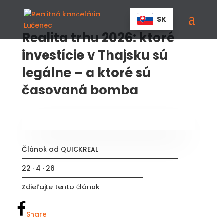
SK
Realita trhu 2026: ktoré
investície v Thajsku sú
legálne – a ktoré sú
časovaná bomba
Článok od QUICKREAL
22 · 4 · 26
Zdieľajte tento článok
Share