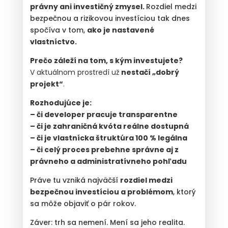
právny ani investičný zmysel.
Rozdiel medzi
bezpečnou a rizikovou investíciou tak dnes
spočíva v tom,
ako je nastavené
vlastníctvo.
Prečo záleží na tom, s kým investujete?
V aktuálnom prostredí už
nestačí „dobrý
projekt“
.
Rozhodujúce je:
– či developer pracuje transparentne
– či je zahraničná kvóta reálne dostupná
– či je vlastnícka štruktúra 100 % legálna
– či celý proces prebehne správne aj z
právneho a administratívneho pohľadu
Práve tu vzniká najväčší
rozdiel medzi
bezpečnou investíciou a problémom
, ktorý
sa môže objaviť o pár rokov.
Záver: trh sa nemení. Mení sa jeho realita.