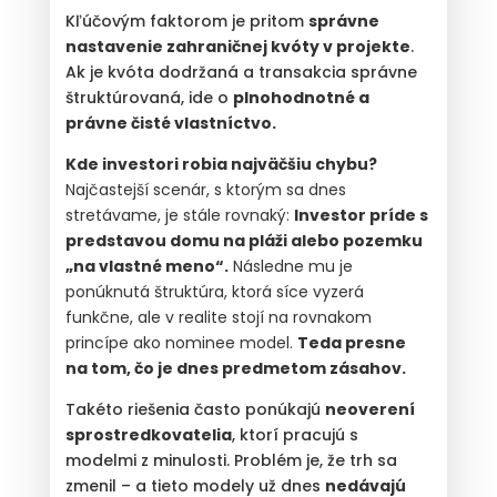
Kľúčovým faktorom je pritom
správne
nastavenie zahraničnej kvóty v projekte
.
Ak je kvóta dodržaná a transakcia správne
štruktúrovaná, ide o
plnohodnotné a
právne čisté vlastníctvo.
Kde investori robia najväčšiu chybu?
Najčastejší scenár, s ktorým sa dnes
stretávame, je stále rovnaký:
Investor príde s
predstavou domu na pláži alebo pozemku
„na vlastné meno“.
Následne mu je
ponúknutá štruktúra, ktorá síce vyzerá
funkčne, ale v realite stojí na rovnakom
princípe ako nominee model.
Teda presne
na tom, čo je dnes predmetom zásahov.
Takéto riešenia často ponúkajú
neoverení
sprostredkovatelia
, ktorí pracujú s
modelmi z minulosti. Problém je, že trh sa
zmenil – a tieto modely už dnes
nedávajú