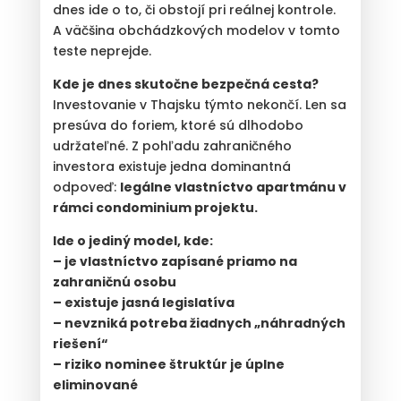
dnes ide o to, či obstojí pri reálnej kontrole.
A väčšina obchádzkových modelov v tomto
teste neprejde.
Kde je dnes skutočne bezpečná cesta?
Investovanie v Thajsku týmto nekončí. Len sa
presúva do foriem, ktoré sú dlhodobo
udržateľné. Z pohľadu zahraničného
investora existuje jedna dominantná
odpoveď:
legálne vlastníctvo apartmánu v
rámci condominium projektu.
Ide o jediný model, kde:
– je vlastníctvo zapísané priamo na
zahraničnú osobu
– existuje jasná legislatíva
– nevzniká potreba žiadnych „náhradných
riešení“
– riziko nominee štruktúr je úplne
eliminované