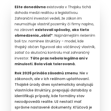
Ešte donedávna
existovala v Thajsku tichá
dohoda medzi realitou a legislatívou.
Zahraniční investori vedeli, že zákon im
neumožňuje vlastniť pozemky či firmy naplno,
no zároveň
existovali spôsoby, ako tieto
obmedzenia „obísť“
. Najznámejším riešením
boli tzv. nominee štruktúry – model, kde
thajský občan figuroval ako väčšinový vlastník,
zatiaľ čo skutočnú kontrolu mal zahraničný
investor.
Táto prax nebola legálna ani v
minulosti. Bola však tolerovaná.
Rok 2026 prináša zásadnú zmenu
. Nie v
zákonoch, ale v ich reálnom uplatňovaní.
Thajské úrady dnes systematicky analyzujú
vlastnícke štruktúry, prepojujú databázy a
identifikujú prípady, kde formálny stav
nezodpovedá realite. Už nestačí mať
správne nastavené dokumenty. Kľúčová je