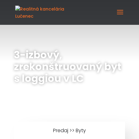
3-izbový,
zrekonštruovaný byt
s loggiou v LC
Predaj >> Byty