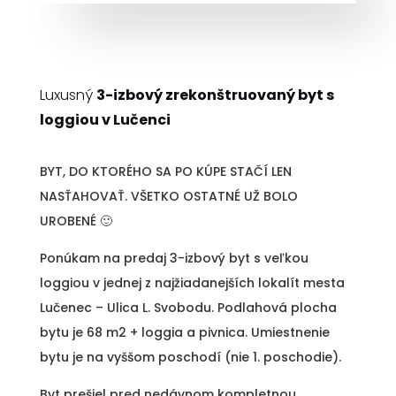
Luxusný
3-izbový zrekonštruovaný byt s
loggiou v Lučenci
BYT, DO KTORÉHO SA PO KÚPE STAČÍ LEN
NASŤAHOVAŤ. VŠETKO OSTATNÉ UŽ BOLO
UROBENÉ 🙂
Ponúkam na predaj 3-izbový byt s veľkou
loggiou v jednej z najžiadanejších lokalít mesta
Lučenec – Ulica L. Svobodu. Podlahová plocha
bytu je 68 m2 + loggia a pivnica. Umiestnenie
bytu je na vyššom poschodí (nie 1. poschodie).
Byt prešiel pred nedávnom kompletnou,