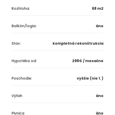
Rozhloha:
68 m2
Balkón/logia:
áno
Stav:
kompletná rekonštrukcia
Hypotéka od:
298€ / mesačne
Poschodie:
vyššie (nie 1. )
Výťah
áno
Pivnica
áno