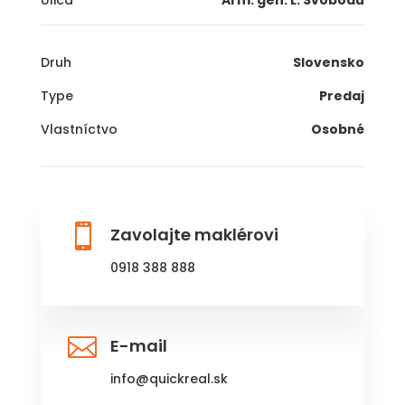
Ulica
Arm. gen. L. Svobodu
Druh
Slovensko
Type
Predaj
Vlastníctvo
Osobné

Zavolajte maklérovi
0918 388 888

E-mail
info@quickreal.sk