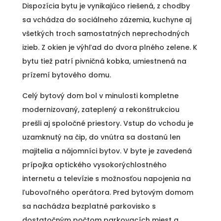
Dispozícia bytu je vynikajúco riešená, z chodby
sa vchádza do sociálneho zázemia, kuchyne aj
všetkých troch samostatných neprechodných
izieb. Z okien je výhľad do dvora plného zelene. K
bytu tiež patrí pivničná kobka, umiestnená na
prízemí bytového domu.
Celý bytový dom bol v minulosti kompletne
modernizovaný, zateplený a rekonštrukciou
prešli aj spoločné priestory. Vstup do vchodu je
uzamknutý na čip, do vnútra sa dostanú len
majitelia a nájomníci bytov. V byte je zavedená
prípojka optického vysokorýchlostného
internetu a televízie s možnosťou napojenia na
ľubovoľného operátora. Pred bytovým domom
sa nachádza bezplatné parkovisko s
dostatočným počtom parkovacích miest a