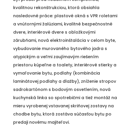
kvalitnou rekonštrukciou, ktorá obsiahla
nasledovné práce: plastové okná s VPR roletami
a vnútornými žalúziami, kvalitné bezpečnostné
dvere, interiérové dvere s obložkovými
zárubňami, nová elektroinštalácia v celom byte,
vybudovanie murovaného bytového jadra s
atypickým a veľmi zaujímavým riešením
priestoru kúpeľne a toalety, interiérové stierky a
vymaľovanie bytu, podlahy (kombinácia
laminátovej podlahy a dlažby), zníženie stropov
sadrokartónom s bodovým osvetlením, nová
kuchynská linka so spotrebičmi a tiež montáž na
mieru vyrobenej vstavanej skriňovej zostavy na
chodbe bytu, ktorá zostáva súčasťou bytu po
predaji novému majiteľovi.