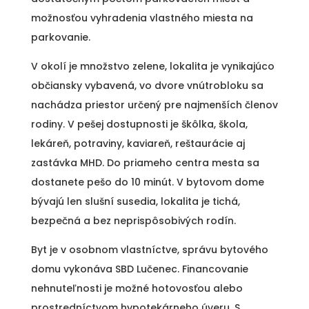
možnosťou vyhradenia vlastného miesta na
parkovanie.
V okolí je množstvo zelene, lokalita je vynikajúco
občiansky vybavená, vo dvore vnútrobloku sa
nachádza priestor určený pre najmenších členov
rodiny. V pešej dostupnosti je škôlka, škola,
lekáreň, potraviny, kaviareň, reštaurácie aj
zastávka MHD. Do priameho centra mesta sa
dostanete pešo do 10 minút. V bytovom dome
bývajú len slušní susedia, lokalita je tichá,
bezpečná a bez neprispôsobivých rodín.
Byt je v osobnom vlastníctve, správu bytového
domu vykonáva SBD Lučenec. Financovanie
nehnuteľnosti je možné hotovosťou alebo
prostredníctvom hypotekárneho úveru. S